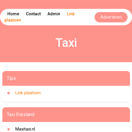
Home
Contact
Admin
Link
Adverteren
plaatsen
Taxi
Tips
Link plaatsen
Taxi friesland
Maxitaxi.nl