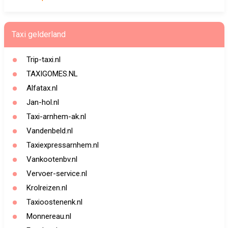
Taxi gelderland
Trip-taxi.nl
TAXIGOMES.NL
Alfatax.nl
Jan-hol.nl
Taxi-arnhem-ak.nl
Vandenbeld.nl
Taxiexpressarnhem.nl
Vankootenbv.nl
Vervoer-service.nl
Krolreizen.nl
Taxioostenenk.nl
Monnereau.nl