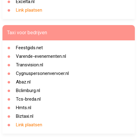
Excelta.nl
Link plaatsen
Taxi voor bedrijven
Feestgids.net
Varende-evenementen.nl
Transvision.nl
Cygnuspersonenvervoer.nl
Abaz.nl
Bclimburg.nl
Tcs-breda.nl
Hmts.nl
Biztaxi.nl
Link plaatsen